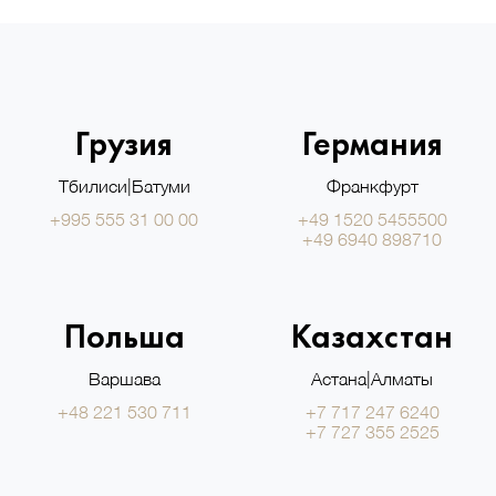
Грузия
Германия
Тбилиси|Батуми
Франкфурт
+995 555 31 00 00
+49 1520 5455500
+49 6940 898710
Польша
Казахстан
Варшава
Астана|Алматы
+48 221 530 711
+7 717 247 6240
+7 727 355 2525