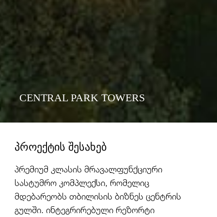
CENTRAL PARK TOWERS
ᲞᲠᲝᲔᲥᲢᲘᲡ ᲨᲔᲡᲐᲮᲔᲑ
პრემიუმ კლასის მრავალფუნქციური
სასტუმრო კომპლექსი, რომელიც
მდებარეობს თბილისის ბიზნეს ცენტრის
გულში. ინტეგრირებული რეზორტი