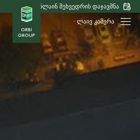
ონლაინ შეხვედრის დაჯავშნა
ᲚᲐᲘᲕ ᲙᲐᲛᲔᲠᲐ
ORBI
GROUP