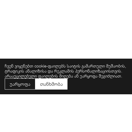
პარკინგი
სპა და აუზები
ივენთ ჰოლი
შოპინგ ცენტრი
კაზინო
ჩვენ ვიყენებთ cookie-ფაილებს საიტის გამართული მუშაობის,
ტრაფიკის ანალიზისა და რეკლამის პერსონალიზაციისთვის.
არააუცილებელი ფაილების მიღება ან უარყოფა შეგიძლიათ.
უარყოფა
თანხმობა
PROJECT.PARTNERS